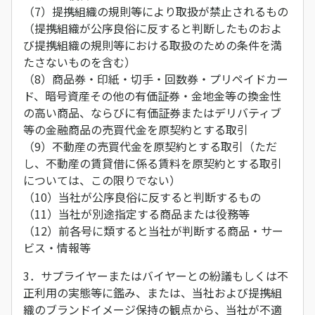
（7）提携組織の規則等により取扱が禁止されるもの
（提携組織が公序良俗に反すると判断したものおよ
び提携組織の規則等における取扱のための条件を満
たさないものを含む）
（8）商品券・印紙・切手・回数券・プリペイドカー
ド、暗号資産その他の有価証券・金地金等の換金性
の高い商品、ならびに有価証券またはデリバティブ
等の金融商品の売買代金を原契約とする取引
（9）不動産の売買代金を原契約とする取引（ただ
し、不動産の賃貸借に係る賃料を原契約とする取引
については、この限りでない）
（10）当社が公序良俗に反すると判断するもの
（11）当社が別途指定する商品または役務等
（12）前各号に類すると当社が判断する商品・サー
ビス・情報等
3．サプライヤーまたはバイヤーとの紛議もしくは不
正利用の実態等に鑑み、または、当社および提携組
織のブランドイメージ保持の観点から、当社が不適