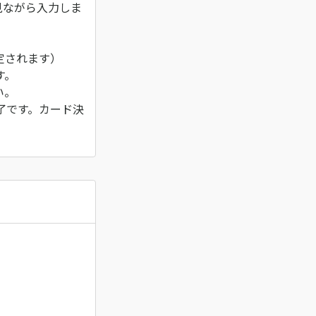
見ながら入力しま
定されます）
す。
い。
了です。カード決