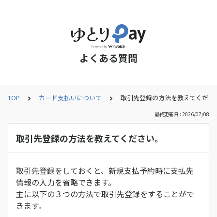
よくある質問
TOP
カード支払いについて
取引先登録の方法を教えてくださ
最終更新日 : 2026/07/08
取引先登録の方法を教えてください。
取引先登録をしておくと、新規支払予約時に支払先
情報の入力を省略できます。
主に以下の３つの方法で取引先登録をすることがで
きます。