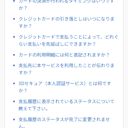
カードの決済が行われるタイミングはいつです
か？
クレジットカードの引き落としはいつになりま
すか？
クレジットカードで支払うことによって、どれぐ
らい支払いを先延ばしにできますか？
カードの利用明細には何と表記されますか？
支払先に本サービスを利用したことが伝わりま
すか？
3Dセキュア（本人認証サービス）とは何です
か？
支払履歴に表示されているステータスについて
教えて下さい。
支払履歴のステータスが完了に変更されませ
ん。